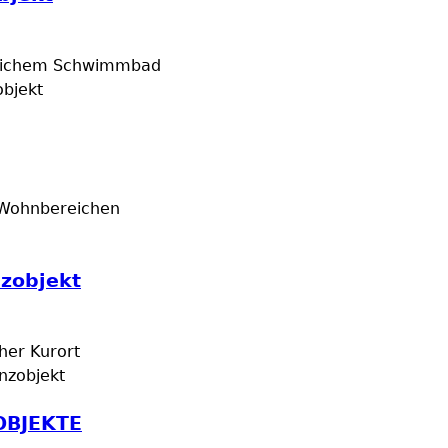
errlichem Schwimmbad
bjekt
n Wohnbereichen
zobjekt
her Kurort
nzobjekt
OBJEKTE